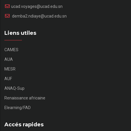
ucad.voyages@ucad.edu.sn
demba2.ndiaye@ucad.edu.sn
Liens utiles
CAMES
AUA
MESR
AUF
ANAQ-Sup
Renaissance africaine
Elearning/FAD
Accés rapides