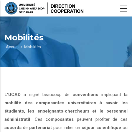
Aller
au
contenu
principal
Mobilités
Fil
Accueil >
Mobilités
d'Ariane
L’UCAD
a signé beaucoup de
conventions
impliquant
la
mobilité des composantes universitaires à savoir les
étudiants, les enseignants-chercheurs et le personnel
administratif
. Ces
composantes
peuvent profiter de ces
accords
de
partenariat
pour initier un
séjour scientifique
ou