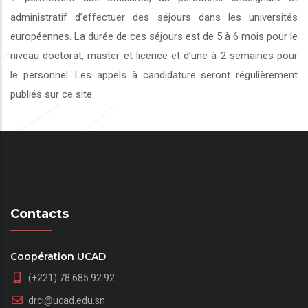
administratif d’effectuer des séjours dans les universités
européennes. La durée de ces séjours est de 5 à 6 mois pour le
niveau doctorat, master et licence et d’une à 2 semaines pour
le personnel. Les appels à candidature seront régulièrement
publiés sur ce site.
Contacts
Coopération UCAD
(+221) 78 685 92 92
drci@ucad.edu.sn