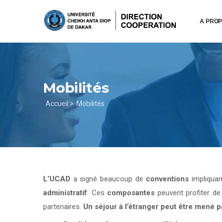
Aller
au
A PRO
contenu
principal
Mobilités
Fil
Accueil >
Mobilités
d'Ariane
L’UCAD
a signé beaucoup de
conventions
impliqua
administratif
. Ces
composantes
peuvent profiter d
partenaires.
Un séjour à l’étranger peut être mené 