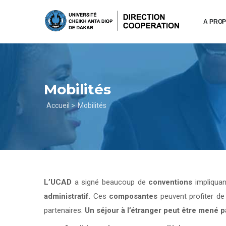
Aller
au
A PRO
contenu
principal
Mobilités
Fil
Accueil >
Mobilités
d'Ariane
L’UCAD
a signé beaucoup de
conventions
impliqua
administratif
. Ces
composantes
peuvent profiter d
partenaires.
Un séjour à l’étranger peut être mené 