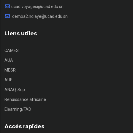
ucad.voyages@ucad.edu.sn
demba2.ndiaye@ucad.edu.sn
Liens utiles
CAMES
AUA
MESR
AUF
ANAQ-Sup
Renaissance africaine
Elearning/FAD
Accés rapides