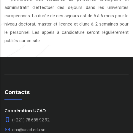
administratif d’effectuer des séjours dans les universités
européennes. La durée de ces séjours est de 5 à 6 mois pour le
niveau doctorat, master et licence et d’une à 2 semaines pour
le personnel. Les appels à candidature seront régulièrement
publiés sur ce site.
Contacts
Coopération UCAD
(+221) 78 685 92 92
drci@ucad.edu.sn