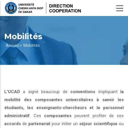
Aller
au
contenu
principal
Mobilités
Fil
Accueil >
Mobilités
d'Ariane
L’UCAD
a signé beaucoup de
conventions
impliquant
la
mobilité des composantes universitaires à savoir les
étudiants, les enseignants-chercheurs et le personnel
administratif
. Ces
composantes
peuvent profiter de ces
accords
de
partenariat
pour initier un
séjour scientifique
ou