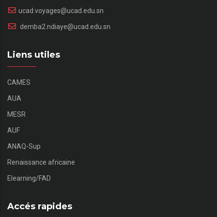
ucad.voyages@ucad.edu.sn
demba2.ndiaye@ucad.edu.sn
Liens utiles
CAMES
AUA
MESR
AUF
ANAQ-Sup
Renaissance africaine
Elearning/FAD
Accés rapides