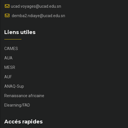
ucad.voyages@ucad.edu.sn
demba2.ndiaye@ucad.edu.sn
Liens utiles
CAMES
AUA
MESR
AUF
ANAQ-Sup
Renaissance africaine
Elearning/FAD
Accés rapides