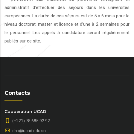
administratif d’effectuer des séjours dans les universités
européennes. La durée de ces séjours est de 5 à 6 mois pour le
niveau doctorat, master et licence et d’une à 2 semaines pour
le personnel. Les appels à candidature seront régulièrement
publiés sur ce site.
Contacts
Coopération UCAD
(+221) 78 685 92 92
drci@ucad.edu.sn