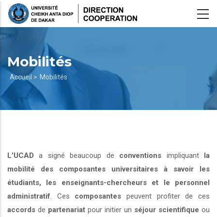
Aller
au
contenu
principal
Mobilités
Fil
Accueil >
Mobilités
d'Ariane
L’UCAD
a signé beaucoup de
conventions
impliquant
la
mobilité des composantes universitaires à savoir les
étudiants, les enseignants-chercheurs et le personnel
administratif
. Ces
composantes
peuvent profiter de ces
accords
de
partenariat
pour initier un
séjour scientifique
ou