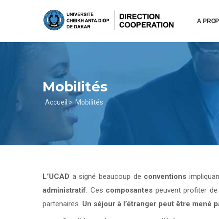
Aller
au
A PRO
contenu
principal
Mobilités
Fil
Accueil >
Mobilités
d'Ariane
L’UCAD
a signé beaucoup de
conventions
impliqua
administratif
. Ces
composantes
peuvent profiter d
partenaires.
Un séjour à l’étranger peut être mené 