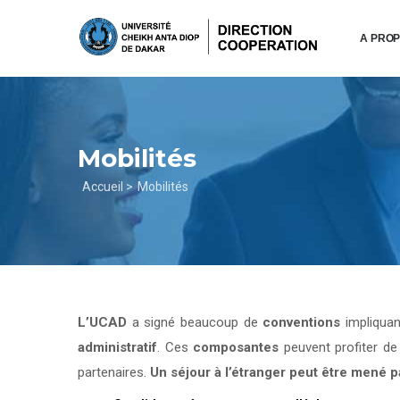
Aller
au
A PRO
contenu
principal
Mobilités
Fil
Accueil >
Mobilités
d'Ariane
L’UCAD
a signé beaucoup de
conventions
impliqua
administratif
. Ces
composantes
peuvent profiter d
partenaires.
Un séjour à l’étranger peut être mené 