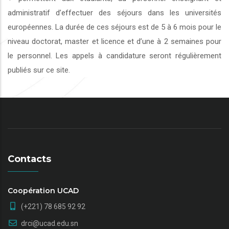
administratif d’effectuer des séjours dans les universités
européennes. La durée de ces séjours est de 5 à 6 mois pour le
niveau doctorat, master et licence et d’une à 2 semaines pour
le personnel. Les appels à candidature seront régulièrement
publiés sur ce site.
Contacts
Coopération UCAD
(+221) 78 685 92 92
drci@ucad.edu.sn