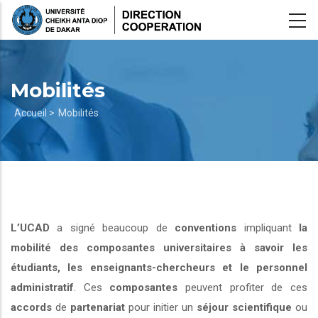
Aller
au
contenu
principal
Mobilités
Fil
Accueil >
Mobilités
d'Ariane
L’UCAD
a signé beaucoup de
conventions
impliquant
la
mobilité des composantes universitaires à savoir les
étudiants, les enseignants-chercheurs et le personnel
administratif
. Ces
composantes
peuvent profiter de ces
accords
de
partenariat
pour initier un
séjour scientifique
ou