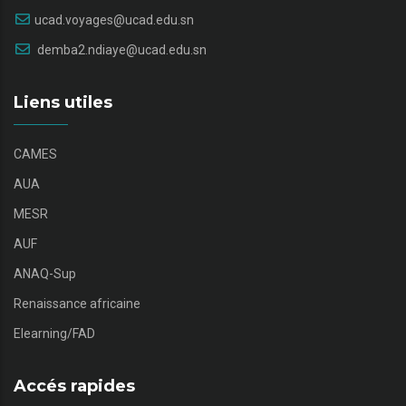
ucad.voyages@ucad.edu.sn
demba2.ndiaye@ucad.edu.sn
Liens utiles
CAMES
AUA
MESR
AUF
ANAQ-Sup
Renaissance africaine
Elearning/FAD
Accés rapides