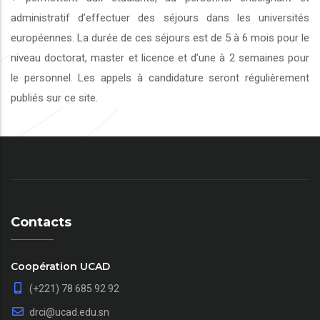
administratif d’effectuer des séjours dans les universités
européennes. La durée de ces séjours est de 5 à 6 mois pour le
niveau doctorat, master et licence et d’une à 2 semaines pour
le personnel. Les appels à candidature seront régulièrement
publiés sur ce site.
Contacts
Coopération UCAD
(+221) 78 685 92 92
drci@ucad.edu.sn