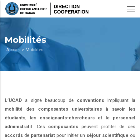
Aller
au
contenu
principal
Mobilités
Fil
Accueil >
Mobilités
d'Ariane
L’UCAD
a signé beaucoup de
conventions
impliquant
la
mobilité des composantes universitaires à savoir les
étudiants, les enseignants-chercheurs et le personnel
administratif
. Ces
composantes
peuvent profiter de ces
accords
de
partenariat
pour initier un
séjour scientifique
ou