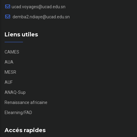
ucad.voyages@ucad.edu.sn
demba2.ndiaye@ucad.edu.sn
Liens utiles
CAMES
AUA
MESR
AUF
ANAQ-Sup
Renaissance africaine
Elearning/FAD
Accés rapides