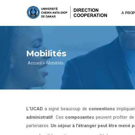
Aller
au
A PRO
contenu
principal
Mobilités
Fil
Accueil >
Mobilités
d'Ariane
L’UCAD
a signé beaucoup de
conventions
impliqua
administratif
. Ces
composantes
peuvent profiter d
partenaires.
Un séjour à l’étranger peut être mené 