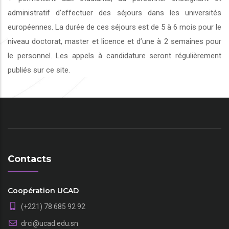
administratif d’effectuer des séjours dans les universités
européennes. La durée de ces séjours est de 5 à 6 mois pour le
niveau doctorat, master et licence et d’une à 2 semaines pour
le personnel. Les appels à candidature seront régulièrement
publiés sur ce site.
Contacts
Coopération UCAD
(+221) 78 685 92 92
drci@ucad.edu.sn