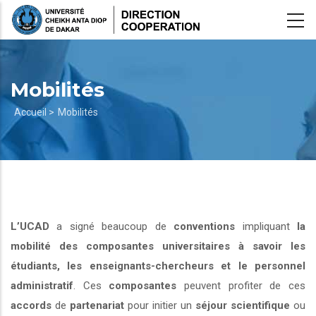
Aller
au
contenu
principal
Mobilités
Fil
Accueil >
Mobilités
d'Ariane
L’UCAD
a signé beaucoup de
conventions
impliquant
la
mobilité des composantes universitaires à savoir les
étudiants, les enseignants-chercheurs et le personnel
administratif
. Ces
composantes
peuvent profiter de ces
accords
de
partenariat
pour initier un
séjour scientifique
ou