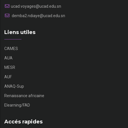
ucad.voyages@ucad.edu.sn
demba2.ndiaye@ucad.edu.sn
Liens utiles
CAMES
AUA
MESR
AUF
ANAQ-Sup
Renaissance africaine
Elearning/FAD
Accés rapides