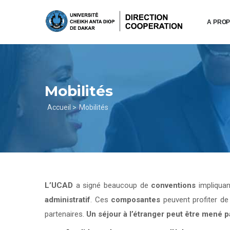
Aller
au
A PRO
contenu
principal
Mobilités
Fil
Accueil >
Mobilités
d'Ariane
L’UCAD
a signé beaucoup de
conventions
impliqua
administratif
. Ces
composantes
peuvent profiter d
partenaires.
Un séjour à l’étranger peut être mené 