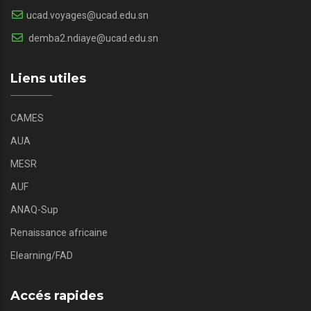
ucad.voyages@ucad.edu.sn
demba2.ndiaye@ucad.edu.sn
Liens utiles
CAMES
AUA
MESR
AUF
ANAQ-Sup
Renaissance africaine
Elearning/FAD
Accés rapides