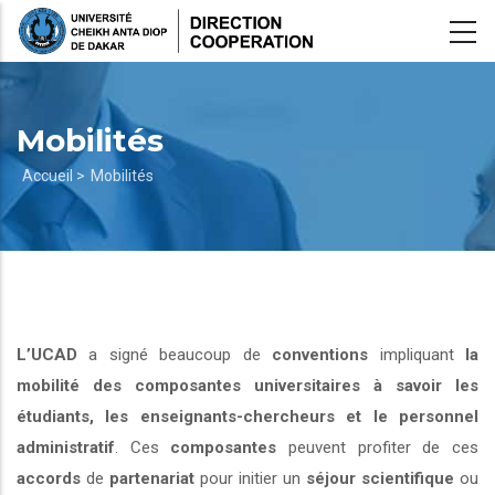
Aller
au
contenu
principal
Mobilités
Fil
Accueil >
Mobilités
d'Ariane
L’UCAD
a signé beaucoup de
conventions
impliquant
la
mobilité des composantes universitaires à savoir les
étudiants, les enseignants-chercheurs et le personnel
administratif
. Ces
composantes
peuvent profiter de ces
accords
de
partenariat
pour initier un
séjour scientifique
ou