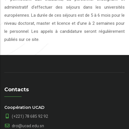
administratif d’effectuer des séjours dans les universités
européennes. La durée de ces séjours est de 5 à 6 mois pour le
niveau doctorat, master et licence et d’une à 2 semaines pour
le personnel. Les appels à candidature seront régulièrement
publiés sur ce site.
Contacts
Coopération UCAD
(+221) 78 685 92 92
drci@ucad.edu.sn