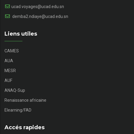
ucad.voyages@ucad.edu.sn
demba2.ndiaye@ucad.edu.sn
Liens utiles
CAMES
AUA
MESR
AUF
ANAQ-Sup
Renaissance africaine
Elearning/FAD
Accés rapides