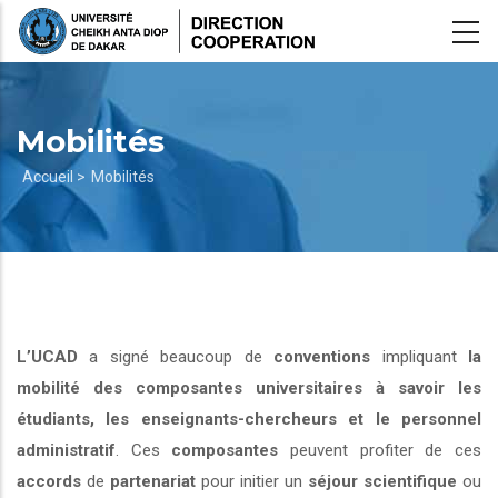
Aller
au
contenu
principal
Mobilités
Fil
Accueil >
Mobilités
d'Ariane
L’UCAD
a signé beaucoup de
conventions
impliquant
la
mobilité des composantes universitaires à savoir les
étudiants, les enseignants-chercheurs et le personnel
administratif
. Ces
composantes
peuvent profiter de ces
accords
de
partenariat
pour initier un
séjour scientifique
ou