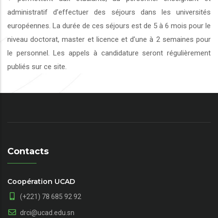
administratif d’effectuer des séjours dans les universités
européennes. La durée de ces séjours est de 5 à 6 mois pour le
niveau doctorat, master et licence et d’une à 2 semaines pour
le personnel. Les appels à candidature seront régulièrement
publiés sur ce site.
Contacts
Coopération UCAD
(+221) 78 685 92 92
drci@ucad.edu.sn