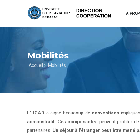
Aller
au
A PRO
contenu
principal
Mobilités
Fil
Accueil >
Mobilités
d'Ariane
L’UCAD
a signé beaucoup de
conventions
impliqua
administratif
. Ces
composantes
peuvent profiter d
partenaires.
Un séjour à l’étranger peut être mené 