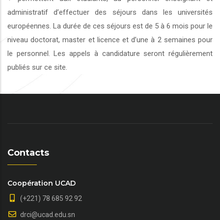
administratif d’effectuer des séjours dans les universités
européennes. La durée de ces séjours est de 5 à 6 mois pour le
niveau doctorat, master et licence et d’une à 2 semaines pour
le personnel. Les appels à candidature seront régulièrement
publiés sur ce site.
Contacts
Coopération UCAD
(+221) 78 685 92 92
drci@ucad.edu.sn