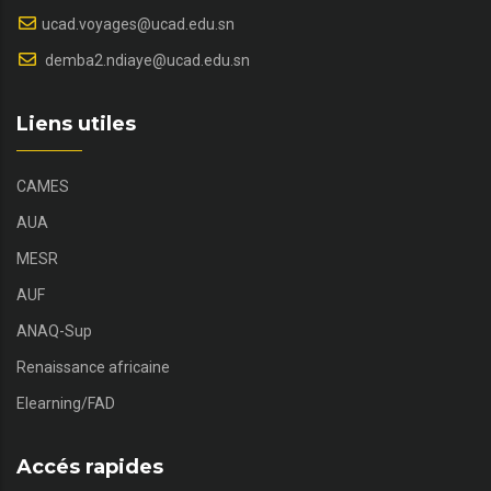
ucad.voyages@ucad.edu.sn
demba2.ndiaye@ucad.edu.sn
Liens utiles
CAMES
AUA
MESR
AUF
ANAQ-Sup
Renaissance africaine
Elearning/FAD
Accés rapides