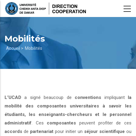
Aller
au
contenu
principal
Mobilités
Fil
Accueil >
Mobilités
d'Ariane
L’UCAD
a signé beaucoup de
conventions
impliquant
la
mobilité des composantes universitaires à savoir les
étudiants, les enseignants-chercheurs et le personnel
administratif
. Ces
composantes
peuvent profiter de ces
accords
de
partenariat
pour initier un
séjour scientifique
ou