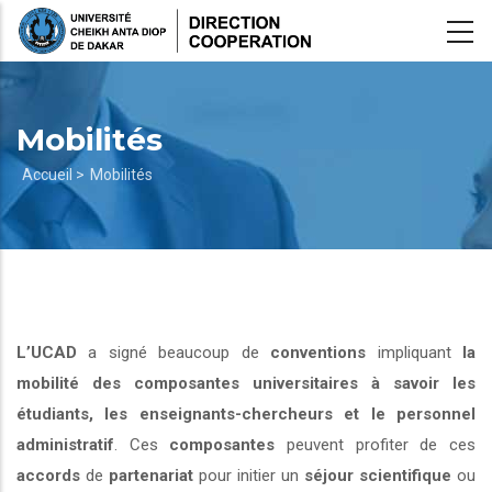
Aller
au
contenu
principal
Mobilités
Fil
Accueil >
Mobilités
d'Ariane
L’UCAD
a signé beaucoup de
conventions
impliquant
la
mobilité des composantes universitaires à savoir les
étudiants, les enseignants-chercheurs et le personnel
administratif
. Ces
composantes
peuvent profiter de ces
accords
de
partenariat
pour initier un
séjour scientifique
ou