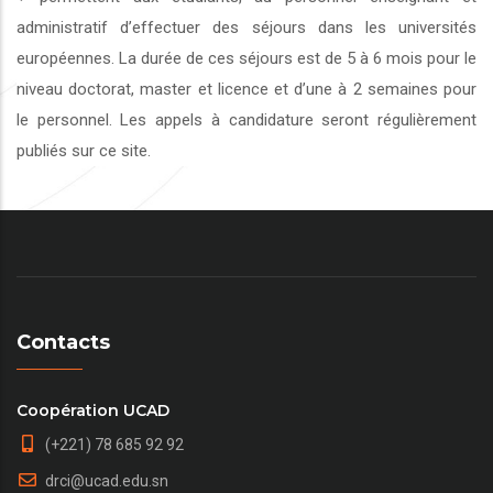
administratif d’effectuer des séjours dans les universités
européennes. La durée de ces séjours est de 5 à 6 mois pour le
niveau doctorat, master et licence et d’une à 2 semaines pour
le personnel. Les appels à candidature seront régulièrement
publiés sur ce site.
Contacts
Coopération UCAD
(+221) 78 685 92 92
drci@ucad.edu.sn