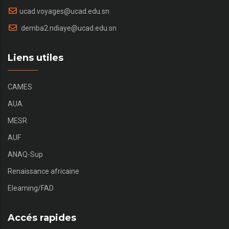
ucad.voyages@ucad.edu.sn
demba2.ndiaye@ucad.edu.sn
Liens utiles
CAMES
AUA
MESR
AUF
ANAQ-Sup
Renaissance africaine
Elearning/FAD
Accés rapides