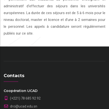
administratif d’effectuer des séjours dans les universités
européennes. La durée de ces séjours est de 5 à 6 mois pour le
niveau doctorat, master et licence et d’une à 2 semaines pour
le personnel. Les appels à candidature seront régulièrement
publiés sur ce site.
Contacts
Coopération UCAD
(+221) 78 685 92 92
drci@ucad.edu.sn