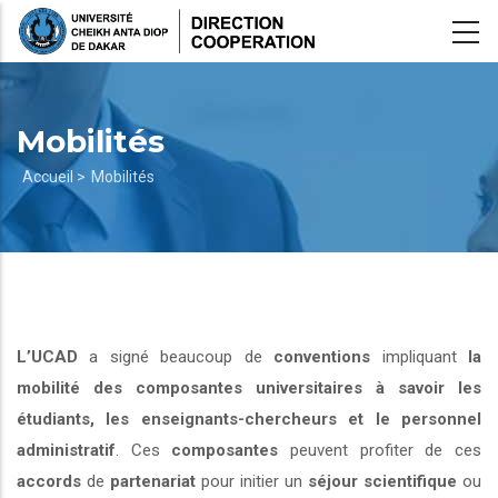
Aller
au
contenu
principal
Mobilités
Fil
Accueil >
Mobilités
d'Ariane
L’UCAD
a signé beaucoup de
conventions
impliquant
la
mobilité des composantes universitaires à savoir les
étudiants, les enseignants-chercheurs et le personnel
administratif
. Ces
composantes
peuvent profiter de ces
accords
de
partenariat
pour initier un
séjour scientifique
ou