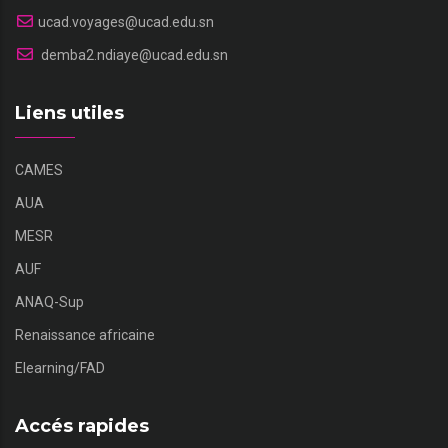
ucad.voyages@ucad.edu.sn
demba2.ndiaye@ucad.edu.sn
Liens utiles
CAMES
AUA
MESR
AUF
ANAQ-Sup
Renaissance africaine
Elearning/FAD
Accés rapides