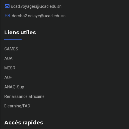
ucad.voyages@ucad.edu.sn
demba2.ndiaye@ucad.edu.sn
Liens utiles
CAMES
AUA
MESR
AUF
ANAQ-Sup
Renaissance africaine
Elearning/FAD
Accés rapides