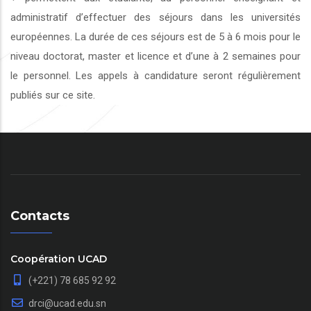
administratif d’effectuer des séjours dans les universités
européennes. La durée de ces séjours est de 5 à 6 mois pour le
niveau doctorat, master et licence et d’une à 2 semaines pour
le personnel. Les appels à candidature seront régulièrement
publiés sur ce site.
Contacts
Coopération UCAD
(+221) 78 685 92 92
drci@ucad.edu.sn