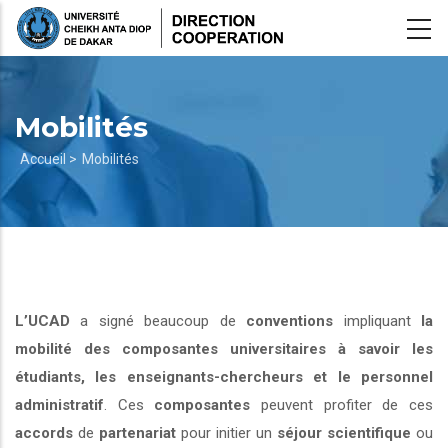
Aller
au
contenu
principal
Mobilités
Fil
Accueil >
Mobilités
d'Ariane
L’UCAD
a signé beaucoup de
conventions
impliquant
la
mobilité des composantes universitaires à savoir les
étudiants, les enseignants-chercheurs et le personnel
administratif
. Ces
composantes
peuvent profiter de ces
accords
de
partenariat
pour initier un
séjour scientifique
ou