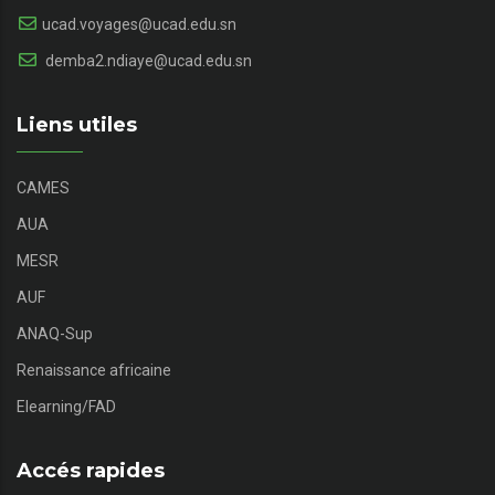
ucad.voyages@ucad.edu.sn
demba2.ndiaye@ucad.edu.sn
Liens utiles
CAMES
AUA
MESR
AUF
ANAQ-Sup
Renaissance africaine
Elearning/FAD
Accés rapides