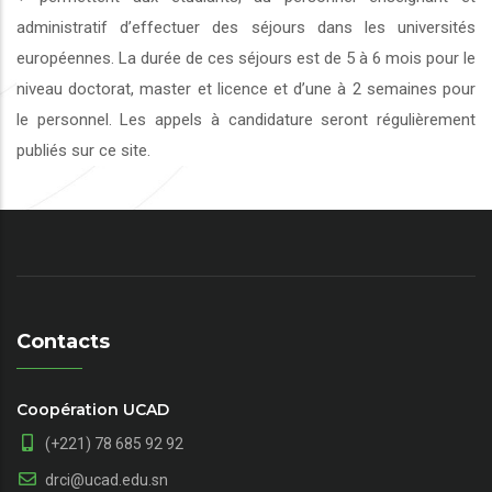
administratif d’effectuer des séjours dans les universités
européennes. La durée de ces séjours est de 5 à 6 mois pour le
niveau doctorat, master et licence et d’une à 2 semaines pour
le personnel. Les appels à candidature seront régulièrement
publiés sur ce site.
Contacts
Coopération UCAD
(+221) 78 685 92 92
drci@ucad.edu.sn