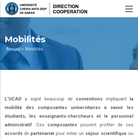
Aller
au
contenu
principal
Mobilités
Fil
Accueil >
Mobilités
d'Ariane
L’UCAD
a signé beaucoup de
conventions
impliquant
la
mobilité des composantes universitaires à savoir les
étudiants, les enseignants-chercheurs et le personnel
administratif
. Ces
composantes
peuvent profiter de ces
accords
de
partenariat
pour initier un
séjour scientifique
ou