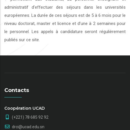
administratif d’effectuer des séjours dans les universités
européennes. La durée de ces séjours est de 5 à 6 mois pour le
niveau doctorat, master et licence et d’une à 2 semaines pour
le personnel. Les appels à candidature seront régulièrement
publiés sur ce site.
Contacts
Coopération UCAD
(+221) 78 685 92 92
drci@ucad.edu.sn