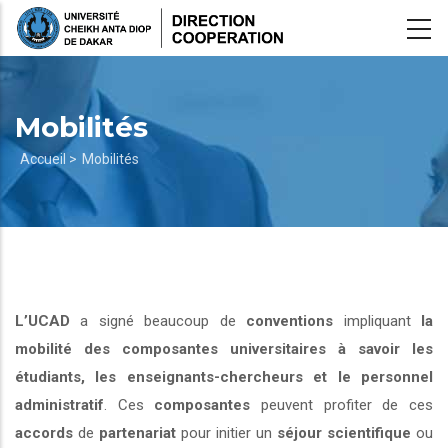
Aller
au
contenu
principal
Mobilités
Fil
Accueil >
Mobilités
d'Ariane
L’UCAD
a signé beaucoup de
conventions
impliquant
la
mobilité des composantes universitaires à savoir les
étudiants, les enseignants-chercheurs et le personnel
administratif
. Ces
composantes
peuvent profiter de ces
accords
de
partenariat
pour initier un
séjour scientifique
ou