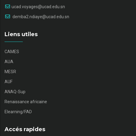
ucad.voyages@ucad.edu.sn
demba2.ndiaye@ucad.edu.sn
Liens utiles
CAMES
AUA
MESR
AUF
ANAQ-Sup
Renaissance africaine
Elearning/FAD
Accés rapides