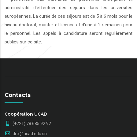
administratif d’effectuer des séjours dans les universités
européennes. La durée de ces séjours est de 5 à 6 mois pour le
niveau doctorat, master et licence et d’une à 2 semaines pour
le personnel. Les appels à candidature seront régulièrement
publiés sur ce site.
Contacts
Coopération UCAD
(+221) 78 685 92 92
drci@ucad.edu.sn