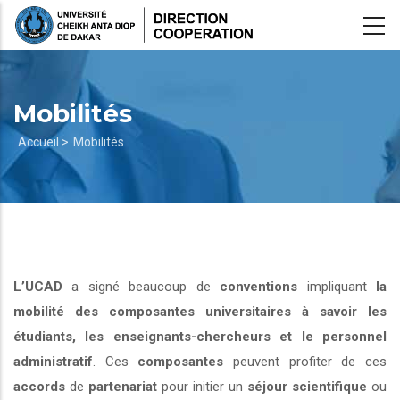
Aller
au
contenu
principal
Mobilités
Fil
Accueil >
Mobilités
d'Ariane
L’UCAD
a signé beaucoup de
conventions
impliquant
la
mobilité des composantes universitaires à savoir les
étudiants, les enseignants-chercheurs et le personnel
administratif
. Ces
composantes
peuvent profiter de ces
accords
de
partenariat
pour initier un
séjour scientifique
ou