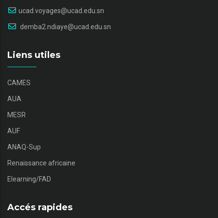
ucad.voyages@ucad.edu.sn
demba2.ndiaye@ucad.edu.sn
Liens utiles
CAMES
AUA
MESR
AUF
ANAQ-Sup
Renaissance africaine
Elearning/FAD
Accés rapides