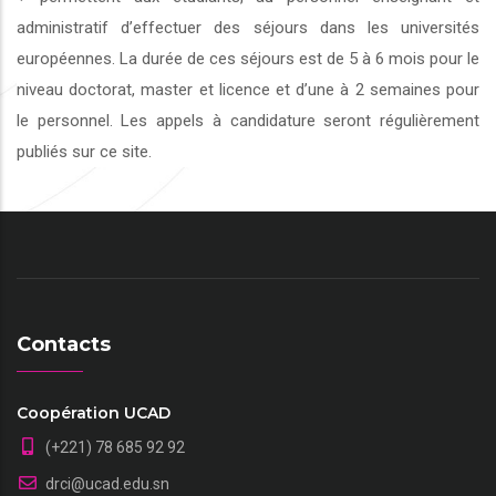
administratif d’effectuer des séjours dans les universités
européennes. La durée de ces séjours est de 5 à 6 mois pour le
niveau doctorat, master et licence et d’une à 2 semaines pour
le personnel. Les appels à candidature seront régulièrement
publiés sur ce site.
Contacts
Coopération UCAD
(+221) 78 685 92 92
drci@ucad.edu.sn