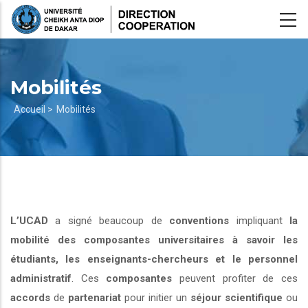
Aller
au
contenu
principal
Mobilités
Fil
Accueil >
Mobilités
d'Ariane
L’UCAD
a signé beaucoup de
conventions
impliquant
la
mobilité des composantes universitaires à savoir les
étudiants, les enseignants-chercheurs et le personnel
administratif
. Ces
composantes
peuvent profiter de ces
accords
de
partenariat
pour initier un
séjour scientifique
ou