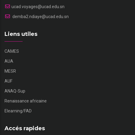
ucad.voyages@ucad.edu.sn
demba2.ndiaye@ucad.edu.sn
Liens utiles
CAMES
AUA
MESR
AUF
ANAQ-Sup
Renaissance africaine
Elearning/FAD
Accés rapides