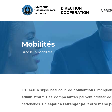
Aller
au
A PRO
contenu
principal
Mobilités
Fil
Accueil >
Mobilités
d'Ariane
L’UCAD
a signé beaucoup de
conventions
impliqua
administratif
. Ces
composantes
peuvent profiter d
partenaires.
Un séjour à l’étranger peut être mené 