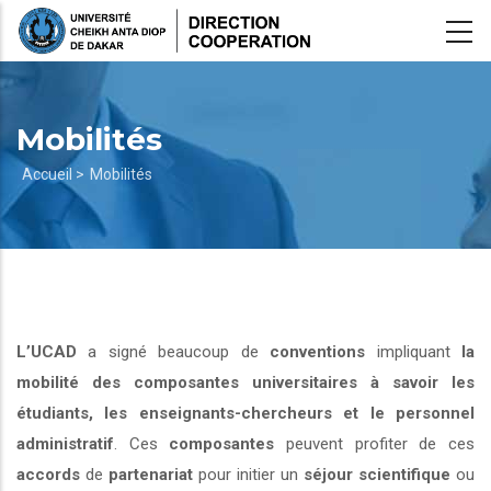
Aller
au
contenu
principal
Mobilités
Fil
Accueil >
Mobilités
d'Ariane
L’UCAD
a signé beaucoup de
conventions
impliquant
la
mobilité des composantes universitaires à savoir les
étudiants, les enseignants-chercheurs et le personnel
administratif
. Ces
composantes
peuvent profiter de ces
accords
de
partenariat
pour initier un
séjour scientifique
ou