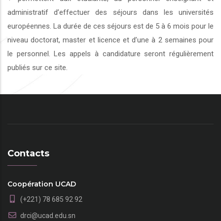
administratif d’effectuer des séjours dans les universités
européennes. La durée de ces séjours est de 5 à 6 mois pour le
niveau doctorat, master et licence et d’une à 2 semaines pour
le personnel. Les appels à candidature seront régulièrement
publiés sur ce site.
Contacts
Coopération UCAD
(+221) 78 685 92 92
drci@ucad.edu.sn