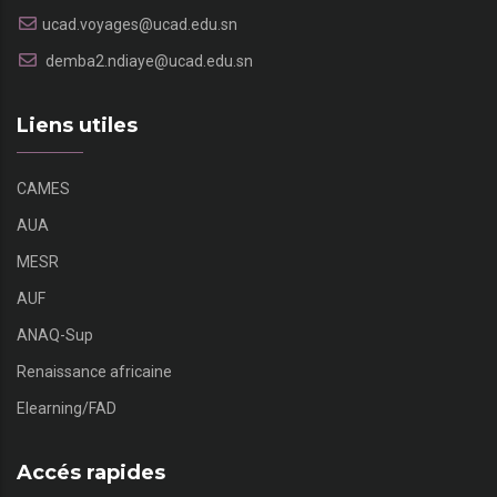
ucad.voyages@ucad.edu.sn
demba2.ndiaye@ucad.edu.sn
Liens utiles
CAMES
AUA
MESR
AUF
ANAQ-Sup
Renaissance africaine
Elearning/FAD
Accés rapides