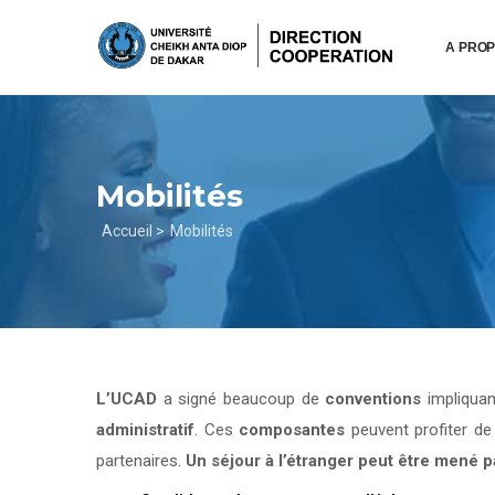
Aller
au
A PRO
contenu
principal
Mobilités
Fil
Accueil >
Mobilités
d'Ariane
L’UCAD
a signé beaucoup de
conventions
impliqua
administratif
. Ces
composantes
peuvent profiter d
partenaires.
Un séjour à l’étranger peut être mené 