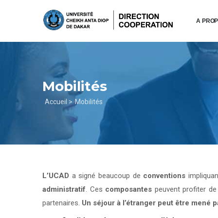
Aller
au
A PRO
contenu
principal
Mobilités
Fil
Accueil >
Mobilités
d'Ariane
L’UCAD
a signé beaucoup de
conventions
impliqua
administratif
. Ces
composantes
peuvent profiter d
partenaires.
Un séjour à l’étranger peut être mené 