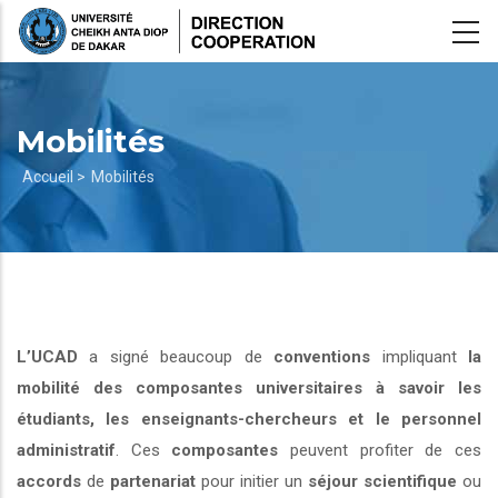
Aller
au
contenu
principal
Mobilités
Fil
Accueil >
Mobilités
d'Ariane
L’UCAD
a signé beaucoup de
conventions
impliquant
la
mobilité des composantes universitaires à savoir les
étudiants, les enseignants-chercheurs et le personnel
administratif
. Ces
composantes
peuvent profiter de ces
accords
de
partenariat
pour initier un
séjour scientifique
ou