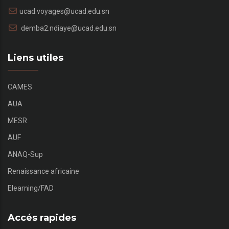
ucad.voyages@ucad.edu.sn
demba2.ndiaye@ucad.edu.sn
Liens utiles
CAMES
AUA
MESR
AUF
ANAQ-Sup
Renaissance africaine
Elearning/FAD
Accés rapides