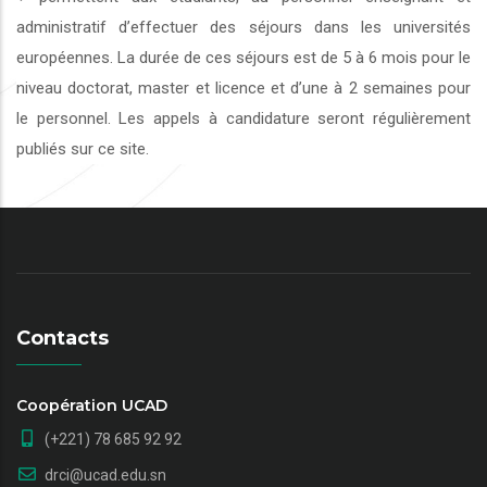
administratif d’effectuer des séjours dans les universités
européennes. La durée de ces séjours est de 5 à 6 mois pour le
niveau doctorat, master et licence et d’une à 2 semaines pour
le personnel. Les appels à candidature seront régulièrement
publiés sur ce site.
Contacts
Coopération UCAD
(+221) 78 685 92 92
drci@ucad.edu.sn