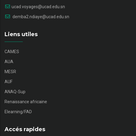
ucad.voyages@ucad.edu.sn
demba2.ndiaye@ucad.edu.sn
Liens utiles
CAMES
AUA
MESR
AUF
ANAQ-Sup
Renaissance africaine
Elearning/FAD
Accés rapides