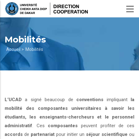
Aller
au
contenu
principal
Mobilités
Fil
Accueil >
Mobilités
d'Ariane
L’UCAD
a signé beaucoup de
conventions
impliquant
la
mobilité des composantes universitaires à savoir les
étudiants, les enseignants-chercheurs et le personnel
administratif
. Ces
composantes
peuvent profiter de ces
accords
de
partenariat
pour initier un
séjour scientifique
ou