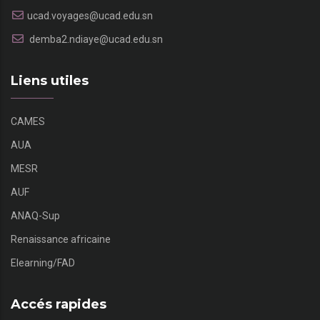
ucad.voyages@ucad.edu.sn
demba2.ndiaye@ucad.edu.sn
Liens utiles
CAMES
AUA
MESR
AUF
ANAQ-Sup
Renaissance africaine
Elearning/FAD
Accés rapides