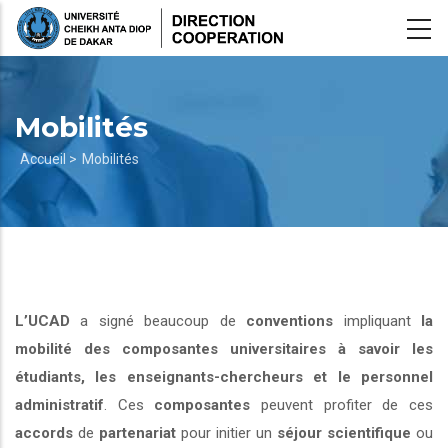
Aller
au
contenu
principal
Mobilités
Fil
Accueil >
Mobilités
d'Ariane
L’UCAD
a signé beaucoup de
conventions
impliquant
la
mobilité des composantes universitaires à savoir les
étudiants, les enseignants-chercheurs et le personnel
administratif
. Ces
composantes
peuvent profiter de ces
accords
de
partenariat
pour initier un
séjour scientifique
ou