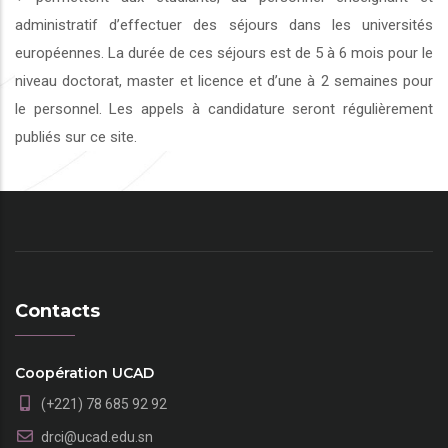
administratif d’effectuer des séjours dans les universités
européennes. La durée de ces séjours est de 5 à 6 mois pour le
niveau doctorat, master et licence et d’une à 2 semaines pour
le personnel. Les appels à candidature seront régulièrement
publiés sur ce site.
Contacts
Coopération UCAD
(+221) 78 685 92 92
drci@ucad.edu.sn