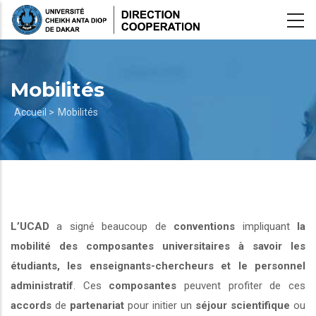
Aller
au
contenu
principal
Mobilités
Fil
Accueil >
Mobilités
d'Ariane
L’UCAD
a signé beaucoup de
conventions
impliquant
la
mobilité des composantes universitaires à savoir les
étudiants, les enseignants-chercheurs et le personnel
administratif
. Ces
composantes
peuvent profiter de ces
accords
de
partenariat
pour initier un
séjour scientifique
ou