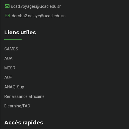
ucad.voyages@ucad.edu.sn
demba2.ndiaye@ucad.edu.sn
Liens utiles
CAMES
AUA
MESR
AUF
ANAQ-Sup
Renaissance africaine
Elearning/FAD
Accés rapides