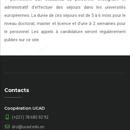
administratif d’effectuer des séjours dans les universités
européennes. La durée de ces séjours est de 5 à 6 mois pour le
niveau doctorat, master et licence et d’une à 2 semaines pour
le personnel. Les appels à candidature seront régulièrement
publiés sur ce site.
Contacts
Coopération UCAD
(+221) 78 685 92 92
drci@ucad.edu.sn