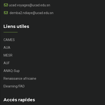
ucad.voyages@ucad.edu.sn
demba2.ndiaye@ucad.edu.sn
Liens utiles
CAMES
AUA
MESR
AUF
ANAQ-Sup
Renaissance africaine
Elearning/FAD
Accés rapides