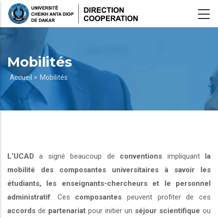
Aller
au
contenu
principal
Mobilités
Fil
Accueil >
Mobilités
d'Ariane
L’UCAD
a signé beaucoup de
conventions
impliquant
la
mobilité des composantes universitaires à savoir les
étudiants, les enseignants-chercheurs et le personnel
administratif
. Ces
composantes
peuvent profiter de ces
accords
de
partenariat
pour initier un
séjour scientifique
ou