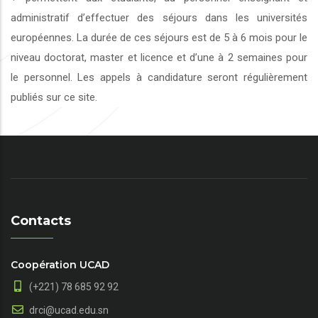
administratif d’effectuer des séjours dans les universités
européennes. La durée de ces séjours est de 5 à 6 mois pour le
niveau doctorat, master et licence et d’une à 2 semaines pour
le personnel. Les appels à candidature seront régulièrement
publiés sur ce site.
Contacts
Coopération UCAD
(+221) 78 685 92 92
drci@ucad.edu.sn