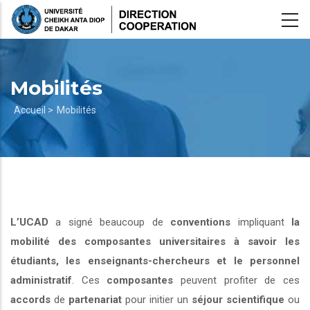
Aller
au
contenu
principal
Mobilités
Fil
Accueil >
Mobilités
d'Ariane
L’UCAD
a signé beaucoup de
conventions
impliquant
la
mobilité des composantes universitaires à savoir les
étudiants, les enseignants-chercheurs et le personnel
administratif
. Ces
composantes
peuvent profiter de ces
accords
de
partenariat
pour initier un
séjour scientifique
ou