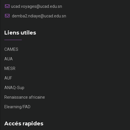
ucad.voyages@ucad.edu.sn
demba2.ndiaye@ucad.edu.sn
Liens utiles
CAMES
AUA
MESR
AUF
ANAQ-Sup
Renaissance africaine
Elearning/FAD
Accés rapides