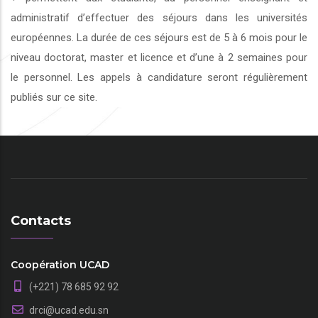
administratif d’effectuer des séjours dans les universités
européennes. La durée de ces séjours est de 5 à 6 mois pour le
niveau doctorat, master et licence et d’une à 2 semaines pour
le personnel. Les appels à candidature seront régulièrement
publiés sur ce site.
Contacts
Coopération UCAD
(+221) 78 685 92 92
drci@ucad.edu.sn