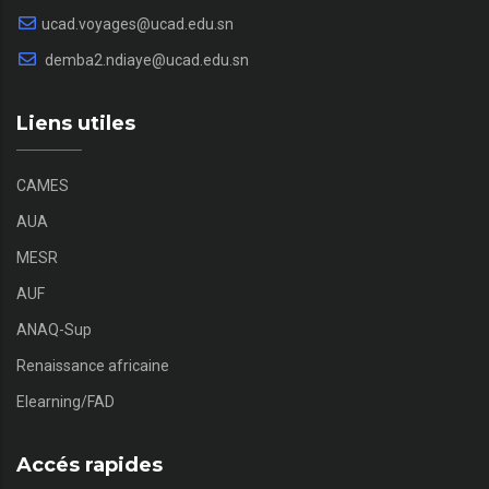
ucad.voyages@ucad.edu.sn
demba2.ndiaye@ucad.edu.sn
Liens utiles
CAMES
AUA
MESR
AUF
ANAQ-Sup
Renaissance africaine
Elearning/FAD
Accés rapides