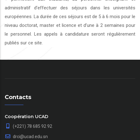
administratif d’effectuer des séjours dans les universités
européennes. La durée de ces séjours est de 5 à 6 mois pour le
niveau doctorat, master et licence et d’une à 2 semaines pour
le personnel. Les appels à candidature seront régulièrement
publiés sur ce site.
Contacts
Coopération UCAD
(+221) 78 685 92 92
drci@ucad.edu.sn