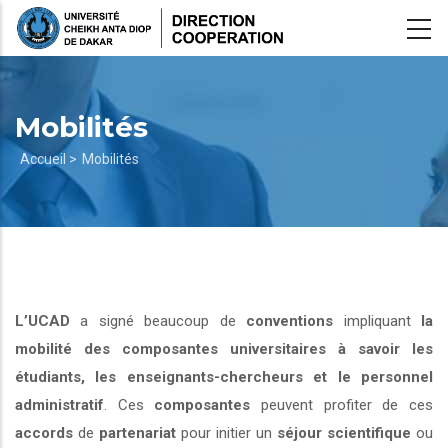
Aller
au
contenu
principal
Mobilités
Fil
Accueil >
Mobilités
d'Ariane
L’UCAD
a signé beaucoup de
conventions
impliquant
la
mobilité des composantes universitaires à savoir les
étudiants, les enseignants-chercheurs et le personnel
administratif
. Ces
composantes
peuvent profiter de ces
accords
de
partenariat
pour initier un
séjour scientifique
ou