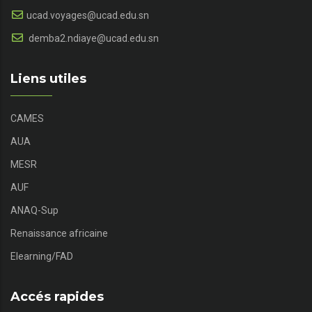
ucad.voyages@ucad.edu.sn
demba2.ndiaye@ucad.edu.sn
Liens utiles
CAMES
AUA
MESR
AUF
ANAQ-Sup
Renaissance africaine
Elearning/FAD
Accés rapides