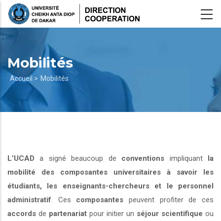
Aller
au
contenu
principal
Mobilités
Fil
Accueil >
Mobilités
d'Ariane
L’UCAD
a signé beaucoup de
conventions
impliquant
la
mobilité des composantes universitaires à savoir les
étudiants, les enseignants-chercheurs et le personnel
administratif
. Ces
composantes
peuvent profiter de ces
accords
de
partenariat
pour initier un
séjour scientifique
ou