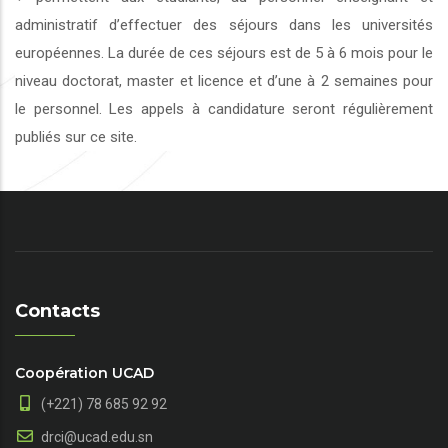
administratif d’effectuer des séjours dans les universités
européennes. La durée de ces séjours est de 5 à 6 mois pour le
niveau doctorat, master et licence et d’une à 2 semaines pour
le personnel. Les appels à candidature seront régulièrement
publiés sur ce site.
Contacts
Coopération UCAD
(+221) 78 685 92 92
drci@ucad.edu.sn