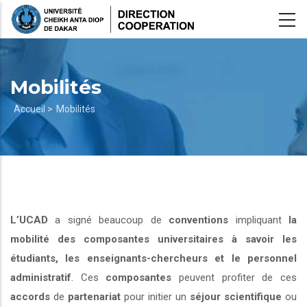
Aller
au
contenu
principal
Mobilités
Fil
Accueil >
Mobilités
d'Ariane
L’UCAD
a signé beaucoup de
conventions
impliquant
la
mobilité des composantes universitaires à savoir les
étudiants, les enseignants-chercheurs et le personnel
administratif
. Ces
composantes
peuvent profiter de ces
accords
de
partenariat
pour initier un
séjour scientifique
ou