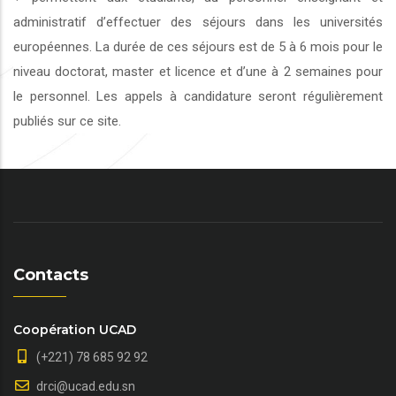
administratif d’effectuer des séjours dans les universités
européennes. La durée de ces séjours est de 5 à 6 mois pour le
niveau doctorat, master et licence et d’une à 2 semaines pour
le personnel. Les appels à candidature seront régulièrement
publiés sur ce site.
Contacts
Coopération UCAD
(+221) 78 685 92 92
drci@ucad.edu.sn