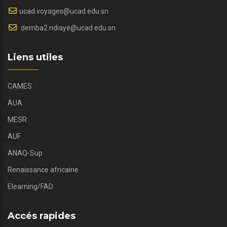
ucad.voyages@ucad.edu.sn
demba2.ndiaye@ucad.edu.sn
Liens utiles
CAMES
AUA
MESR
AUF
ANAQ-Sup
Renaissance africaine
Elearning/FAD
Accés rapides