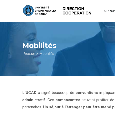
Aller
au
A PRO
contenu
principal
Mobilités
Fil
Accueil >
Mobilités
d'Ariane
L’UCAD
a signé beaucoup de
conventions
impliqua
administratif
. Ces
composantes
peuvent profiter d
partenaires.
Un séjour à l’étranger peut être mené 