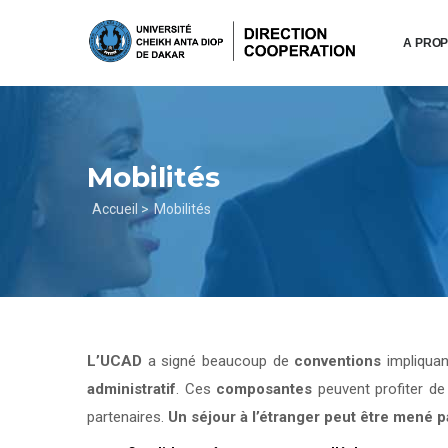
Aller
au
A PRO
contenu
principal
Mobilités
Fil
Accueil >
Mobilités
d'Ariane
L’UCAD
a signé beaucoup de
conventions
impliqua
administratif
. Ces
composantes
peuvent profiter d
partenaires.
Un séjour à l’étranger peut être mené 