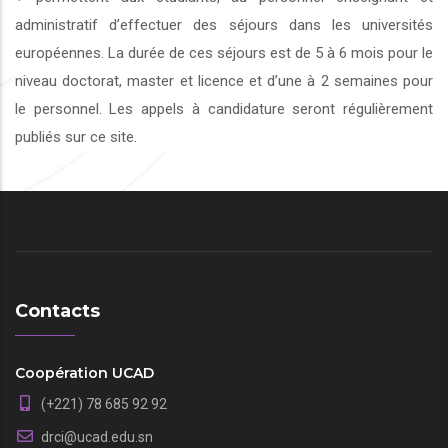
administratif d’effectuer des séjours dans les universités
européennes. La durée de ces séjours est de 5 à 6 mois pour le
niveau doctorat, master et licence et d’une à 2 semaines pour
le personnel. Les appels à candidature seront régulièrement
publiés sur ce site.
Contacts
Coopération UCAD
(+221) 78 685 92 92
drci@ucad.edu.sn