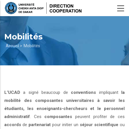
Aller
au
contenu
principal
Mobilités
Fil
Accueil >
Mobilités
d'Ariane
L’UCAD
a signé beaucoup de
conventions
impliquant
la
mobilité des composantes universitaires à savoir les
étudiants, les enseignants-chercheurs et le personnel
administratif
. Ces
composantes
peuvent profiter de ces
accords
de
partenariat
pour initier un
séjour scientifique
ou