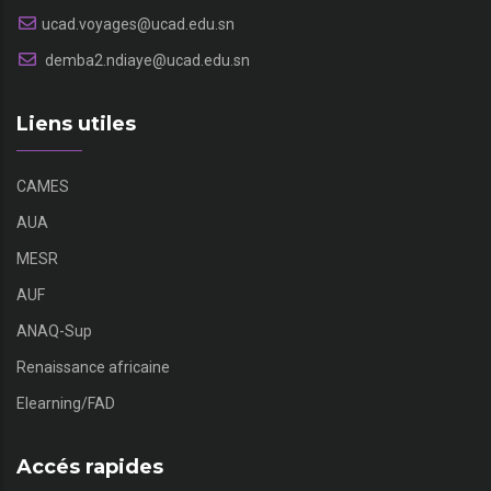
ucad.voyages@ucad.edu.sn
demba2.ndiaye@ucad.edu.sn
Liens utiles
CAMES
AUA
MESR
AUF
ANAQ-Sup
Renaissance africaine
Elearning/FAD
Accés rapides