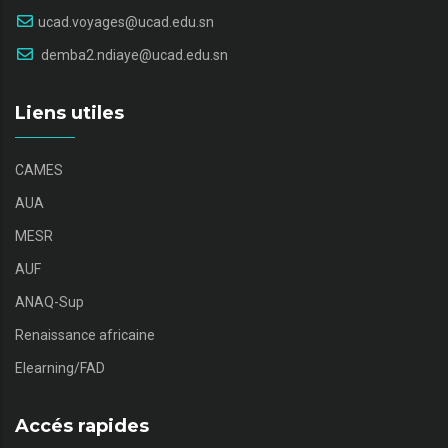
ucad.voyages@ucad.edu.sn
demba2.ndiaye@ucad.edu.sn
Liens utiles
CAMES
AUA
MESR
AUF
ANAQ-Sup
Renaissance africaine
Elearning/FAD
Accés rapides