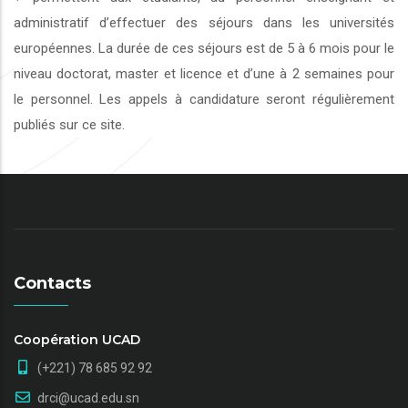
administratif d’effectuer des séjours dans les universités
européennes. La durée de ces séjours est de 5 à 6 mois pour le
niveau doctorat, master et licence et d’une à 2 semaines pour
le personnel. Les appels à candidature seront régulièrement
publiés sur ce site.
Contacts
Coopération UCAD
(+221) 78 685 92 92
drci@ucad.edu.sn