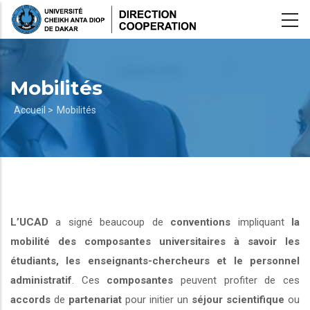
Aller
au
contenu
principal
Mobilités
Fil
Accueil >
Mobilités
d'Ariane
L’UCAD
a signé beaucoup de
conventions
impliquant
la
mobilité des composantes universitaires à savoir les
étudiants, les enseignants-chercheurs et le personnel
administratif
. Ces
composantes
peuvent profiter de ces
accords
de
partenariat
pour initier un
séjour scientifique
ou