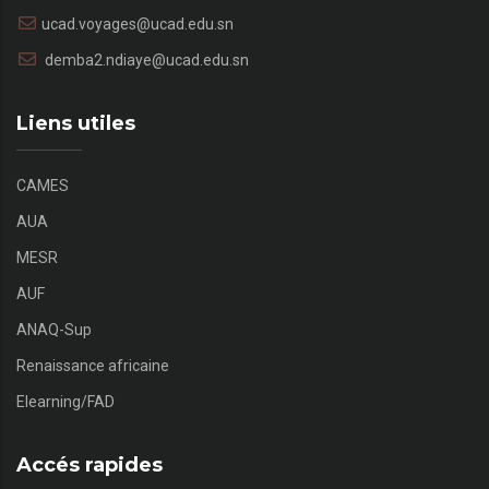
ucad.voyages@ucad.edu.sn
demba2.ndiaye@ucad.edu.sn
Liens utiles
CAMES
AUA
MESR
AUF
ANAQ-Sup
Renaissance africaine
Elearning/FAD
Accés rapides