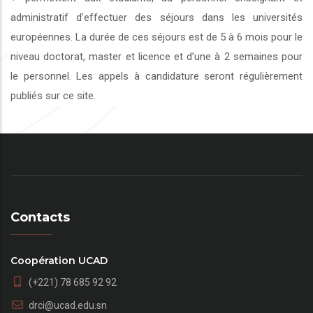
administratif d’effectuer des séjours dans les universités
européennes. La durée de ces séjours est de 5 à 6 mois pour le
niveau doctorat, master et licence et d’une à 2 semaines pour
le personnel. Les appels à candidature seront régulièrement
publiés sur ce site.
Contacts
Coopération UCAD
(+221) 78 685 92 92
drci@ucad.edu.sn