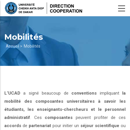
Aller
au
contenu
principal
Mobilités
Fil
Accueil >
Mobilités
d'Ariane
L’UCAD
a signé beaucoup de
conventions
impliquant
la
mobilité des composantes universitaires à savoir les
étudiants, les enseignants-chercheurs et le personnel
administratif
. Ces
composantes
peuvent profiter de ces
accords
de
partenariat
pour initier un
séjour scientifique
ou