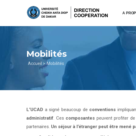
Aller
au
A PRO
contenu
principal
Mobilités
Fil
Accueil >
Mobilités
d'Ariane
L’UCAD
a signé beaucoup de
conventions
impliqua
administratif
. Ces
composantes
peuvent profiter d
partenaires.
Un séjour à l’étranger peut être mené 