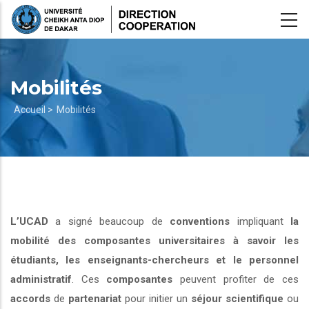
Aller
au
contenu
principal
Mobilités
Fil
Accueil >
Mobilités
d'Ariane
L’UCAD
a signé beaucoup de
conventions
impliquant
la
mobilité des composantes universitaires à savoir les
étudiants, les enseignants-chercheurs et le personnel
administratif
. Ces
composantes
peuvent profiter de ces
accords
de
partenariat
pour initier un
séjour scientifique
ou