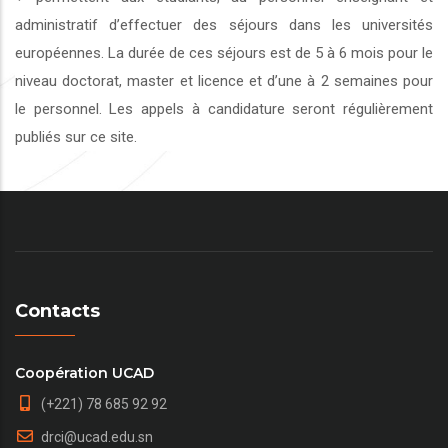
administratif d’effectuer des séjours dans les universités
européennes. La durée de ces séjours est de 5 à 6 mois pour le
niveau doctorat, master et licence et d’une à 2 semaines pour
le personnel. Les appels à candidature seront régulièrement
publiés sur ce site.
Contacts
Coopération UCAD
(+221) 78 685 92 92
drci@ucad.edu.sn