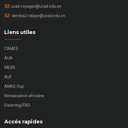
ucad.voyages@ucad.edu.sn
demba2.ndiaye@ucad.edu.sn
Liens utiles
CAMES
AUA
MESR
AUF
ANAQ-Sup
Renaissance africaine
Elearning/FAD
Accés rapides