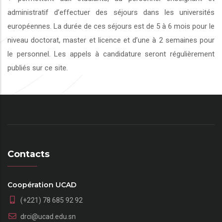
administratif d’effectuer des séjours dans les universités
européennes. La durée de ces séjours est de 5 à 6 mois pour le
niveau doctorat, master et licence et d’une à 2 semaines pour
le personnel. Les appels à candidature seront régulièrement
publiés sur ce site.
Contacts
Coopération UCAD
(+221) 78 685 92 92
drci@ucad.edu.sn