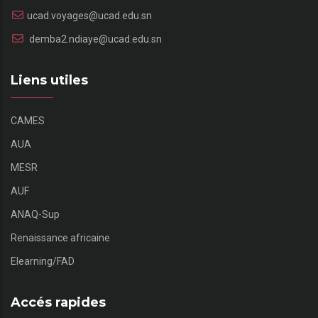
ucad.voyages@ucad.edu.sn
demba2.ndiaye@ucad.edu.sn
Liens utiles
CAMES
AUA
MESR
AUF
ANAQ-Sup
Renaissance africaine
Elearning/FAD
Accés rapides