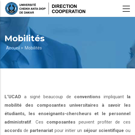
Aller
au
contenu
principal
Mobilités
Fil
Accueil >
Mobilités
d'Ariane
L’UCAD
a signé beaucoup de
conventions
impliquant
la
mobilité des composantes universitaires à savoir les
étudiants, les enseignants-chercheurs et le personnel
administratif
. Ces
composantes
peuvent profiter de ces
accords
de
partenariat
pour initier un
séjour scientifique
ou