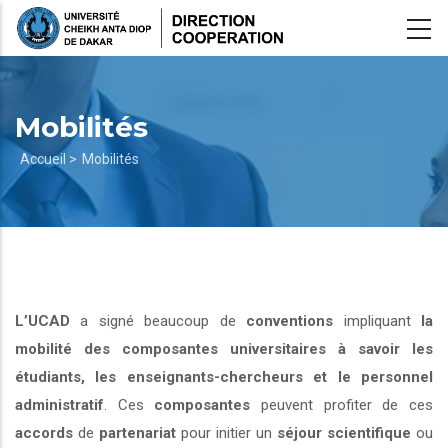
Aller
au
contenu
principal
Mobilités
Fil
Accueil >
Mobilités
d'Ariane
L’UCAD
a signé beaucoup de
conventions
impliquant
la
mobilité des composantes universitaires à savoir les
étudiants, les enseignants-chercheurs et le personnel
administratif
. Ces
composantes
peuvent profiter de ces
accords
de
partenariat
pour initier un
séjour scientifique
ou