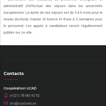
administratif d’effectuer des séjours dans les universités
européennes. La durée de ces séjours est de 5 à 6 mois pour le
niveau doctorat, master et licence et d’une à 2 semaines pour
le personnel. Les appels à candidature seront régulièrement
publiés sur ce site.
Contacts
Coopération UCAD
(+221) 78 685 92 92
drci@ucad.edu.sn