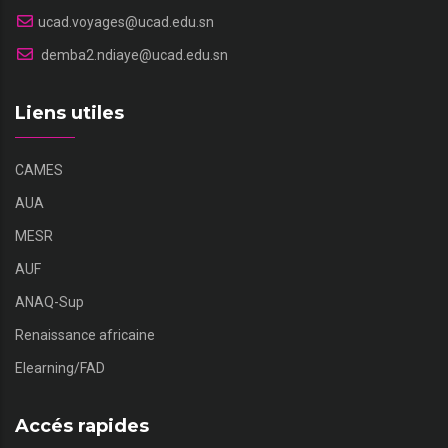
ucad.voyages@ucad.edu.sn
demba2.ndiaye@ucad.edu.sn
Liens utiles
CAMES
AUA
MESR
AUF
ANAQ-Sup
Renaissance africaine
Elearning/FAD
Accés rapides