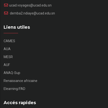
ucad.voyages@ucad.edu.sn
demba2.ndiaye@ucad.edu.sn
Liens utiles
CAMES
AUA
MESR
AUF
ANAQ-Sup
Renaissance africaine
Elearning/FAD
Accés rapides