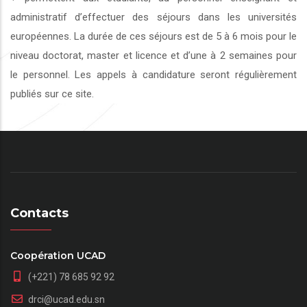
administratif d’effectuer des séjours dans les universités
européennes. La durée de ces séjours est de 5 à 6 mois pour le
niveau doctorat, master et licence et d’une à 2 semaines pour
le personnel. Les appels à candidature seront régulièrement
publiés sur ce site.
Contacts
Coopération UCAD
(+221) 78 685 92 92
drci@ucad.edu.sn