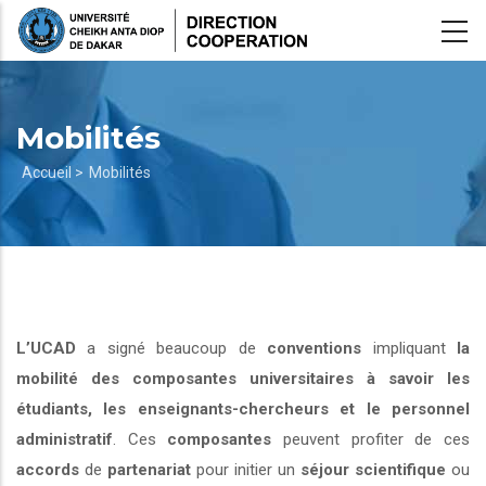
Aller
au
contenu
principal
Mobilités
Fil
Accueil >
Mobilités
d'Ariane
L’UCAD
a signé beaucoup de
conventions
impliquant
la
mobilité des composantes universitaires à savoir les
étudiants, les enseignants-chercheurs et le personnel
administratif
. Ces
composantes
peuvent profiter de ces
accords
de
partenariat
pour initier un
séjour scientifique
ou