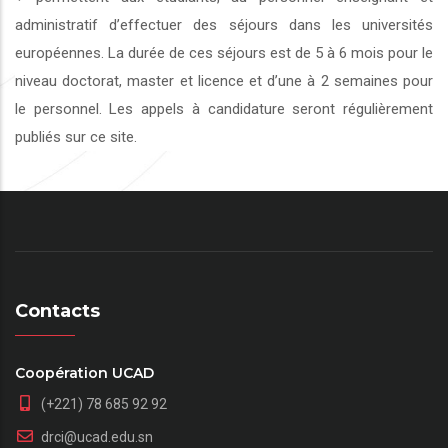
administratif d’effectuer des séjours dans les universités
européennes. La durée de ces séjours est de 5 à 6 mois pour le
niveau doctorat, master et licence et d’une à 2 semaines pour
le personnel. Les appels à candidature seront régulièrement
publiés sur ce site.
Contacts
Coopération UCAD
(+221) 78 685 92 92
drci@ucad.edu.sn