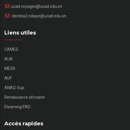
ucad.voyages@ucad.edu.sn
demba2.ndiaye@ucad.edu.sn
Liens utiles
CAMES
AUA
MESR
AUF
ANAQ-Sup
Renaissance africaine
Elearning/FAD
Accés rapides