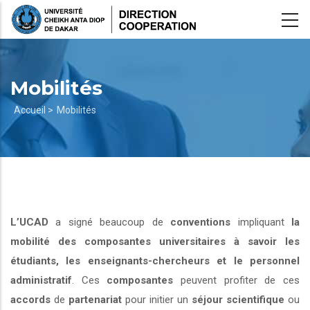
Aller
au
contenu
principal
Mobilités
Fil
Accueil >
Mobilités
d'Ariane
L’UCAD
a signé beaucoup de
conventions
impliquant
la
mobilité des composantes universitaires à savoir les
étudiants, les enseignants-chercheurs et le personnel
administratif
. Ces
composantes
peuvent profiter de ces
accords
de
partenariat
pour initier un
séjour scientifique
ou