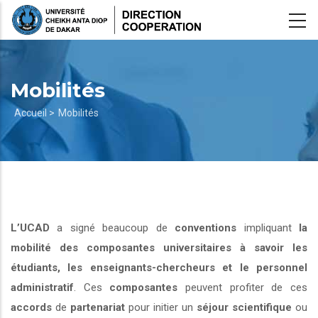
Aller
au
contenu
principal
Mobilités
Fil
Accueil >
Mobilités
d'Ariane
L’UCAD
a signé beaucoup de
conventions
impliquant
la
mobilité des composantes universitaires à savoir les
étudiants, les enseignants-chercheurs et le personnel
administratif
. Ces
composantes
peuvent profiter de ces
accords
de
partenariat
pour initier un
séjour scientifique
ou