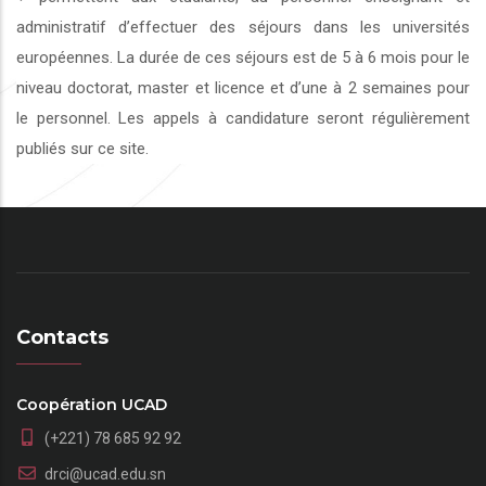
administratif d’effectuer des séjours dans les universités
européennes. La durée de ces séjours est de 5 à 6 mois pour le
niveau doctorat, master et licence et d’une à 2 semaines pour
le personnel. Les appels à candidature seront régulièrement
publiés sur ce site.
Contacts
Coopération UCAD
(+221) 78 685 92 92
drci@ucad.edu.sn