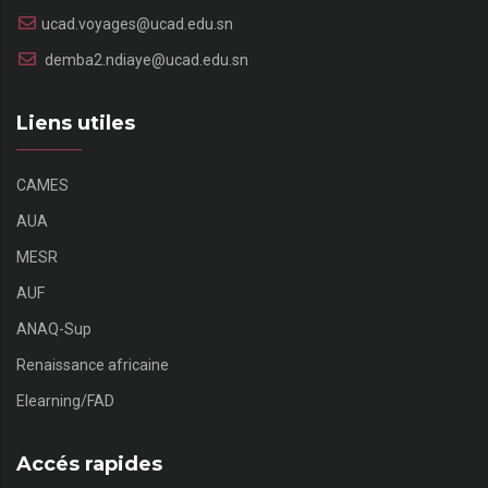
ucad.voyages@ucad.edu.sn
demba2.ndiaye@ucad.edu.sn
Liens utiles
CAMES
AUA
MESR
AUF
ANAQ-Sup
Renaissance africaine
Elearning/FAD
Accés rapides