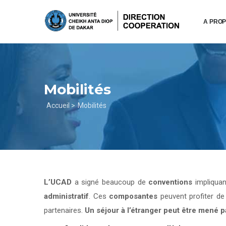
Aller
au
A PRO
contenu
principal
Mobilités
Fil
Accueil >
Mobilités
d'Ariane
L’UCAD
a signé beaucoup de
conventions
impliqua
administratif
. Ces
composantes
peuvent profiter d
partenaires.
Un séjour à l’étranger peut être mené 